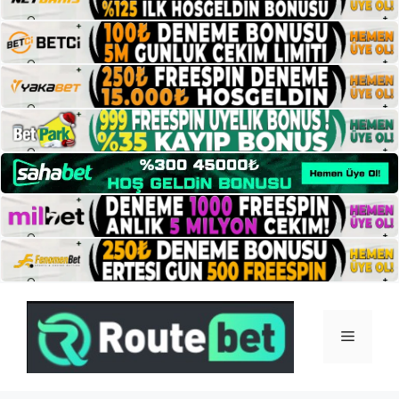
İçeriğe
atla
Menü