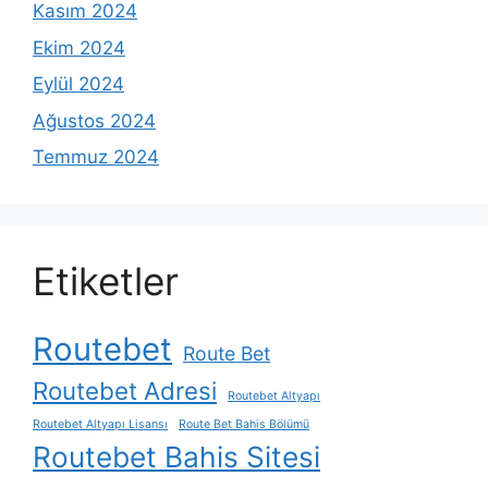
Kasım 2024
Ekim 2024
Eylül 2024
Ağustos 2024
Temmuz 2024
Etiketler
Routebet
Route Bet
Routebet Adresi
Routebet Altyapı
Routebet Altyapı Lisansı
Route Bet Bahis Bölümü
Routebet Bahis Sitesi