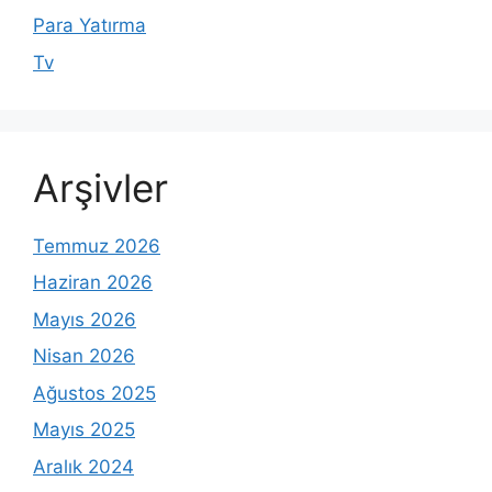
Para Yatırma
Tv
Arşivler
Temmuz 2026
Haziran 2026
Mayıs 2026
Nisan 2026
Ağustos 2025
Mayıs 2025
Aralık 2024