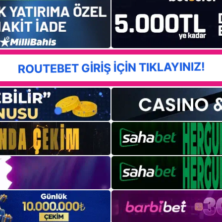
ROUTEBET GİRİŞ İÇİN TIKLAYINIZ!