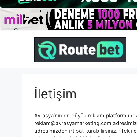
İçeriğe
atla
İletişim
Avrasya’nın en büyük reklam platformunda
reklam@avrasyamarketing.com
adresimiz
adresimizden irtibat kurabilirsiniz. (Tek i