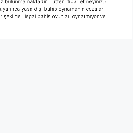
miz bulunmamaktadır. Lütfen itibar etmeyiniz.)
 uyarınca yasa dışı bahis oynamanın cezaları
 şekilde illegal bahis oyunları oynatmıyor ve