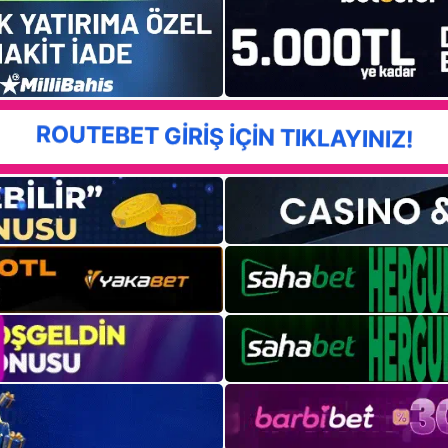
ROUTEBET GİRİŞ İÇİN TIKLAYINIZ!