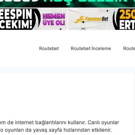
Routebet
Routebet İnceleme
Route
m de internet bağlantılarını kullanır. Canlı oyunlar
ino oyunları da yavaş sayfa hızlarından etkilenir.