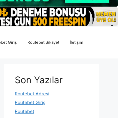
bet Giriş
Routebet Şikayet
İletişim
Son Yazılar
Routebet Adresi
Routebet Giriş
Routebet