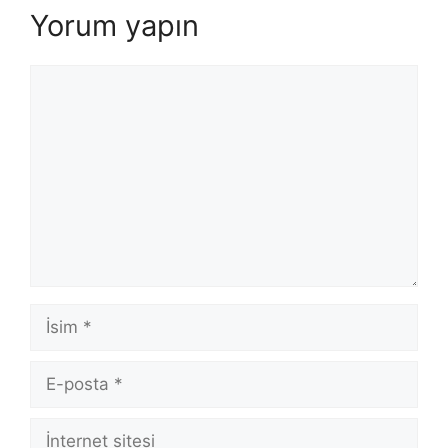
Yorum yapın
Yorum
İsim
E-
posta
İnternet