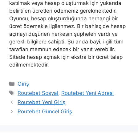
katılmak veya hesap oluşturmak için yukarıda
belirtilen ücretleri ödemeniz gerekmektedir.
Oyuncu, hesap oluşturduğunda herhangi bir
ücret ödemekle ilgilenmez. Bir bahisçide hesap
açmayı düşünen herkesin şüpheleri vardı ve
gerekli bilgilere sahipti. Şu anda bayi, ilgili tüm
tarafları memnun edecek bir yanıt verebilir.
Sitede hesap açmak için ekstra bir ücret talep
edilmemektedir.
Kategoriler
Giriş
Etiketler
Routebet Sosyal
,
Routebet Yeni Adresi
Routebet Yeni Giriş
Routebet Güncel Giriş