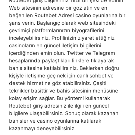
Routebet giriş bilgilerinizi hızlı bir şekilde edinin
Web sitesinin adresine bir göz atın ve en
beğenilen Routebet Adresi casino oyunlarına bir
şans verin. Başlangıç olarak web sitesindeki
çevrimiçi platformlarınızın biyografilerini
inceleyebilirsiniz. Profilinizin ziyaret ettiğiniz
casinoların en güncel iletişim bilgilerini
içerdiğinden emin olun. Twitter ve Telegram
hesaplarında paylaştıkları linklere tıklayarak
bahis sitesine katılabilirsiniz. Beklerken doğru
kişiyle iletişime geçmek için canlı sohbet ve
destek hizmetine göz atabilirsiniz. Çeşitli
teknikler basittir ve bahis sitesinin menüsüne
kolay erişim sağlar. Bu yöntemi kullanarak
Routebet giriş adresiniz ile ilgili en güncel
bilgilere ulaşabilirsiniz. Sonuç olarak kazanan
bahisler ve casino oyunlarına katılarak
kazanmayı deneyebilirsiniz