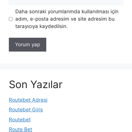
sitesi
Daha sonraki yorumlarımda kullanılması için
adım, e-posta adresim ve site adresim bu
tarayıcıya kaydedilsin.
Son Yazılar
Routebet Adresi
Routebet Giriş
Routebet
Route Bet