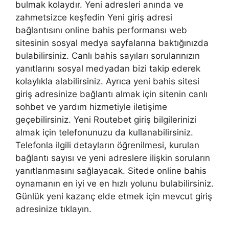
bulmak kolaydır. Yeni adresleri anında ve
zahmetsizce keşfedin Yeni giriş adresi
bağlantısını online bahis performansı web
sitesinin sosyal medya sayfalarına baktığınızda
bulabilirsiniz. Canlı bahis sayıları sorularınızın
yanıtlarını sosyal medyadan bizi takip ederek
kolaylıkla alabilirsiniz. Ayrıca yeni bahis sitesi
giriş adresinize bağlantı almak için sitenin canlı
sohbet ve yardım hizmetiyle iletişime
geçebilirsiniz. Yeni Routebet giriş bilgilerinizi
almak için telefonunuzu da kullanabilirsiniz.
Telefonla ilgili detayların öğrenilmesi, kurulan
bağlantı sayısı ve yeni adreslere ilişkin soruların
yanıtlanmasını sağlayacak. Sitede online bahis
oynamanın en iyi ve en hızlı yolunu bulabilirsiniz.
Günlük yeni kazanç elde etmek için mevcut giriş
adresinize tıklayın.