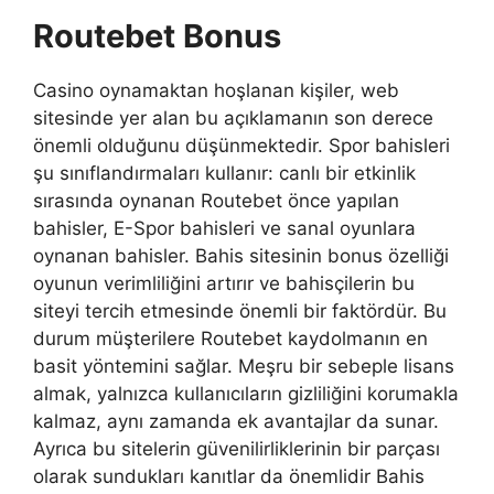
Routebet Bonus
Casino oynamaktan hoşlanan kişiler, web
sitesinde yer alan bu açıklamanın son derece
önemli olduğunu düşünmektedir. Spor bahisleri
şu sınıflandırmaları kullanır: canlı bir etkinlik
sırasında oynanan Routebet önce yapılan
bahisler, E-Spor bahisleri ve sanal oyunlara
oynanan bahisler. Bahis sitesinin bonus özelliği
oyunun verimliliğini artırır ve bahisçilerin bu
siteyi tercih etmesinde önemli bir faktördür. Bu
durum müşterilere Routebet kaydolmanın en
basit yöntemini sağlar. Meşru bir sebeple lisans
almak, yalnızca kullanıcıların gizliliğini korumakla
kalmaz, aynı zamanda ek avantajlar da sunar.
Ayrıca bu sitelerin güvenilirliklerinin bir parçası
olarak sundukları kanıtlar da önemlidir Bahis