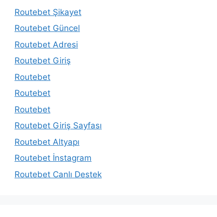
Routebet Şikayet
Routebet Güncel
Routebet Adresi
Routebet Giriş
Routebet
Routebet
Routebet
Routebet Giriş Sayfası
Routebet Altyapı
Routebet İnstagram
Routebet Canlı Destek