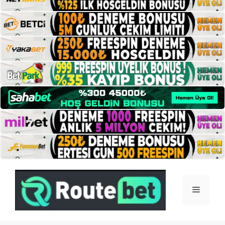
İçeriğe
atla
Menü