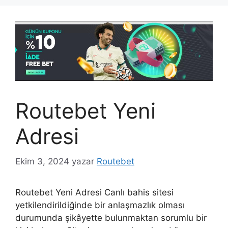
Routebet Yeni
Adresi
Ekim 3, 2024
yazar
Routebet
Routebet Yeni Adresi Canlı bahis sitesi
yetkilendirildiğinde bir anlaşmazlık olması
durumunda şikâyette bulunmaktan sorumlu bir