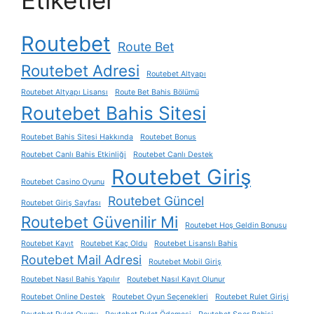
Routebet
Route Bet
Routebet Adresi
Routebet Altyapı
Routebet Altyapı Lisansı
Route Bet Bahis Bölümü
Routebet Bahis Sitesi
Routebet Bahis Sitesi Hakkında
Routebet Bonus
Routebet Canlı Bahis Etkinliği
Routebet Canlı Destek
Routebet Giriş
Routebet Casino Oyunu
Routebet Güncel
Routebet Giriş Sayfası
Routebet Güvenilir Mi
Routebet Hoş Geldin Bonusu
Routebet Kayıt
Routebet Kaç Oldu
Routebet Lisanslı Bahis
Routebet Mail Adresi
Routebet Mobil Giriş
Routebet Nasıl Bahis Yapılır
Routebet Nasıl Kayıt Olunur
Routebet Online Destek
Routebet Oyun Seçenekleri
Routebet Rulet Girişi