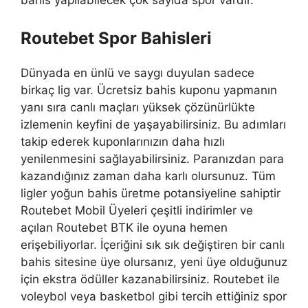
Routebet Spor Bahisleri
Dünyada en ünlü ve saygı duyulan sadece
birkaç lig var. Ücretsiz bahis kuponu yapmanın
yanı sıra canlı maçları yüksek çözünürlükte
izlemenin keyfini de yaşayabilirsiniz. Bu adımları
takip ederek kuponlarınızın daha hızlı
yenilenmesini sağlayabilirsiniz. Paranızdan para
kazandığınız zaman daha karlı olursunuz. Tüm
ligler yoğun bahis üretme potansiyeline sahiptir
Routebet Mobil Üyeleri çeşitli indirimler ve
açılan Routebet BTK ile oyuna hemen
erişebiliyorlar. İçeriğini sık sık değiştiren bir canlı
bahis sitesine üye olursanız, yeni üye olduğunuz
için ekstra ödüller kazanabilirsiniz. Routebet ile
voleybol veya basketbol gibi tercih ettiğiniz spor